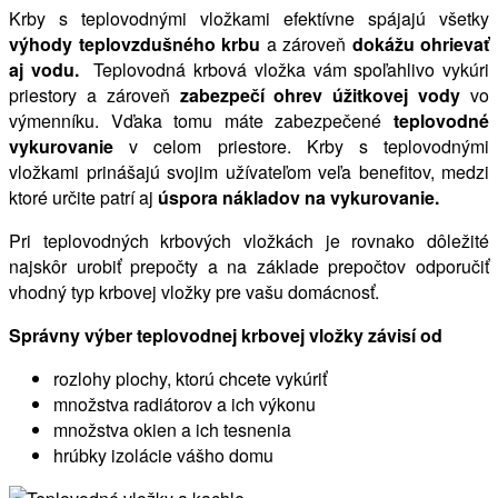
Krby s teplovodnými vložkami efektívne spájajú všetky
výhody teplovzdušného krbu
a zároveň
dokážu ohrievať
aj vodu.
Teplovodná krbová vložka vám spoľahlivo vykúri
priestory a zároveň
zabezpečí ohrev úžitkovej vody
vo
výmenníku. Vďaka tomu máte zabezpečené
teplovodné
vykurovanie
v celom priestore. Krby s teplovodnými
vložkami prinášajú svojim užívateľom veľa benefitov, medzi
ktoré určite patrí aj
úspora nákladov na vykurovanie.
Pri teplovodných krbových vložkách je rovnako dôležité
najskôr urobiť prepočty a na základe prepočtov odporučiť
vhodný typ krbovej vložky pre vašu domácnosť.
Správny výber teplovodnej krbovej vložky závisí od
rozlohy plochy, ktorú chcete vykúriť
množstva radiátorov a ich výkonu
množstva okien a ich tesnenia
hrúbky izolácie vášho domu