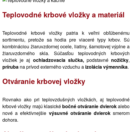
Teplovodné krbové vložky a materiál
Teplovodné krbové vložky patria k veľmi obľúbenému
sortimentu, pretože sa hodia pre viaceré typy krbov. Sú
kombináciou žiaruvzdornej ocele, liatiny, šamotovej výplne a
žiaruvzdorného skla. Súčasťou teplovodných krbových
vložiek je aj
ochladzovacia slučka,
podstavné
nožičky
,
príruba
na prívod externého vzduchu a
izolácia výmenníka
.
Otváranie krbovej vložky
Rovnako ako pri teplovzdušných vložkách, aj teplovodné
krbové vložky majú klasické
bočné otváranie dvierok
alebo
nové a efektívnejšie
výsuvné otváranie
dvierok
smerom
dohora.